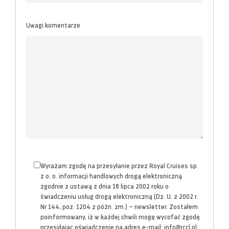
Uwagi.komentarze
Wyrażam zgodę na przesyłanie przez Royal Cruises sp.
z o. o. informacji handlowych drogą elektroniczną
zgodnie z ustawą z dnia 18 lipca 2002 roku o
świadczeniu usług drogą elektroniczną (Dz. U. z 2002 r.
Nr 144, poz. 1204 z późn. zm.) – newsletter. Zostałem
poinformowany, iż w każdej chwili mogę wycofać zgodę
przesyłając oświadczenie na adres e-mail: info@rccl.pl.