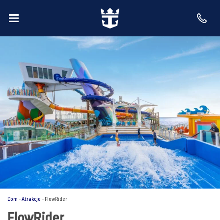
Dom
-
Atrakcje
-
FlowRider
FlowRider